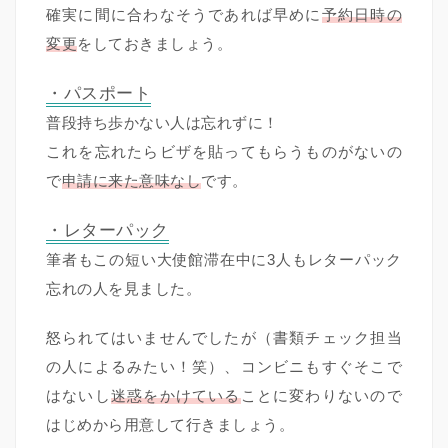
確実に間に合わなそうであれば早めに
予約日時の
変更
をしておきましょう。
・パスポート
普段持ち歩かない人は忘れずに！
これを忘れたらビザを貼ってもらうものがないの
で
申請に来た意味なし
です。
・レターパック
筆者もこの短い大使館滞在中に3人もレターパック
忘れの人を見ました。
怒られてはいませんでしたが（書類チェック担当
の人によるみたい！笑）、コンビニもすぐそこで
はないし
迷惑をかけている
ことに変わりないので
はじめから用意して行きましょう。